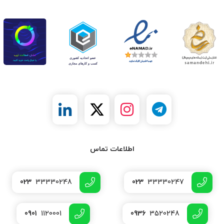
اطلاعات تماس
023
33330248
023
33330247
0901
1120001
0936
3520248