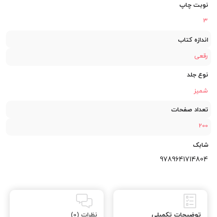
نوبت چاپ
3
اندازه کتاب
رقعی
نوع جلد
شمیز
تعداد صفحات
200
شابک
9789641714804
توضیحات تکمیلی
نظرات (0)