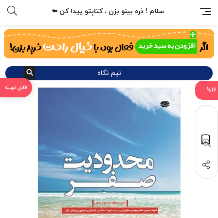
سلام ! ذره بینو بزن ، کتابِتو پیدا کن ⬅️
نیم نگاه
%16