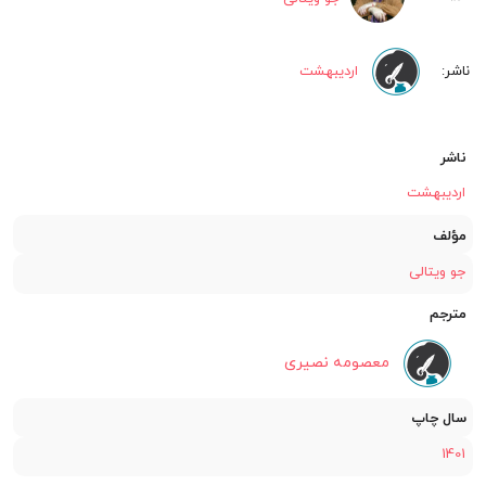
تومان
تومان.
بود.
اردیبهشت‏
ناشر
اردیبهشت‏
مؤلف
جو ویتالی
مترجم
معصومه نصیری
سال چاپ
1401