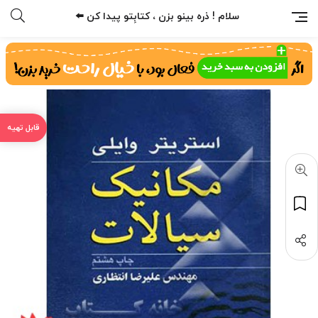
سلام ! ذره بینو بزن ، کتابِتو پیدا کن ⬅️