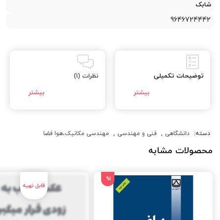
شابک
9646724442
توضیحات تکمیلی
نظرات (1)
دسته:
دانشگاهی
,
فنی و مهندسی
,
مهندسی مکانیک،هوا فضا
محصولات مشابه
%1