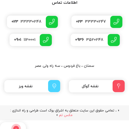
اطلاعات تماس
023
33330248
023
33330247
0901
1120001
0936
3520248
سمنان ، باغ فردوس ، سه راه ولی عصر
نقشه گوگل
نقشه ویز
« ، تمامی حقوق این سایت متعلق به اشراق بوک است طراحی و راه اندازی :
مکس تم
»