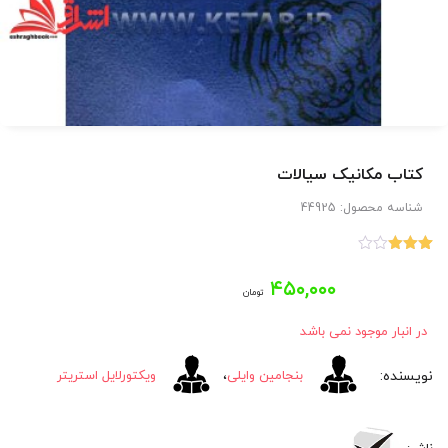
کتاب مکانیک سیالات
شناسه محصول:
44925
1
امتیاز
3.00
از
۴۵۰,۰۰۰
5 امتیاز
تومان
مشتری
در انبار موجود نمی باشد
بنجامین وایلی
،
ویکتورلایل استریتر