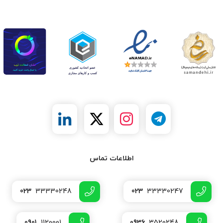
اطلاعات تماس
023
33330248
023
33330247
0901
1120001
0936
3520248