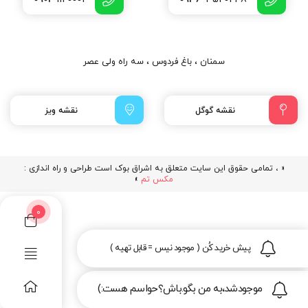
سمنان ، باغ فردوس ، سه راه ولی عصر
نقشه گوگل
نقشه ویز
« ، تمامی حقوق این سایت متعلق به اشراق بوک است طراحی و راه اندازی :
مکس تم
»
0
پیش خرید کُن ( موجود نیس = قابل تهیه )
موجودشد،به من بگو.باش؟حواسم هست:)