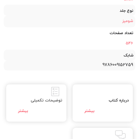
نوع جلد
شومیز
تعداد صفحات
546
شابک
9786009152759
درباره کتاب
توضیحات تکمیلی