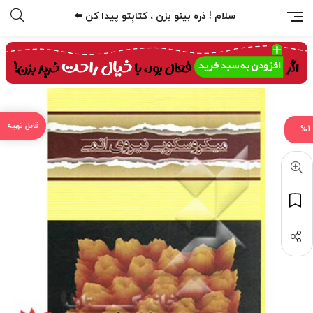
سلام ! ذره بینو بزن ، کتابِتو پیدا کن ⬅️
%1