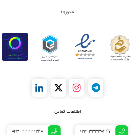
مجوزها
اطلاعات تماس
023
33330248
023
33330247