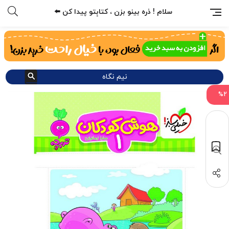
سلام ! ذره بینو بزن ، کتابِتو پیدا کن ⬅️
نیم نگاه
%2