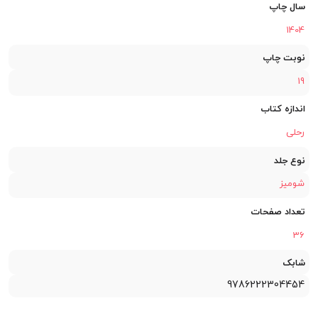
سال چاپ
1404
نوبت چاپ
19
اندازه کتاب
رحلی
نوع جلد
شومیز
تعداد صفحات
36
شابک
9786222304454