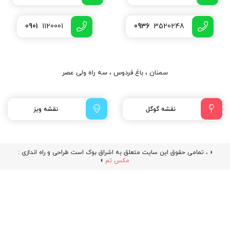
0901
1120001
0936
3520248
سمنان ، باغ فردوس ، سه راه ولی عصر
نقشه گوگل
نقشه ویز
« ، تمامی حقوق این سایت متعلق به اشراق بوک است طراحی و راه اندازی :
مکس تم
»