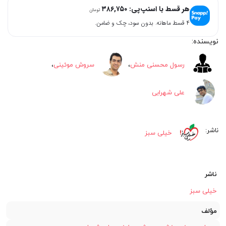
هر قسط با اسنپ‌پی:
۳۸۶,۷۵۰
تومان
تومان
تومان.
۴ قسط ماهانه. بدون سود، چک و ضامن.
بود.
رسول محسنی منش
،
سروش موئینی
،
علی شهرابی
خیلی سبز
ناشر
خیلی سبز
مؤلف