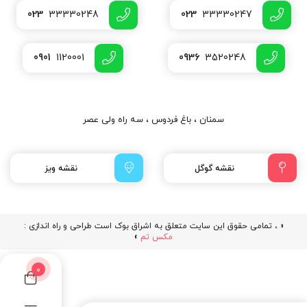
023
33330248
023
33330247
0901
1120001
0936
3520248
سمنان ، باغ فردوس ، سه راه ولی عصر
نقشه گوگل
نقشه ویز
« ، تمامی حقوق این سایت متعلق به اشراق بوک است طراحی و راه اندازی :
مکس تم
»
0