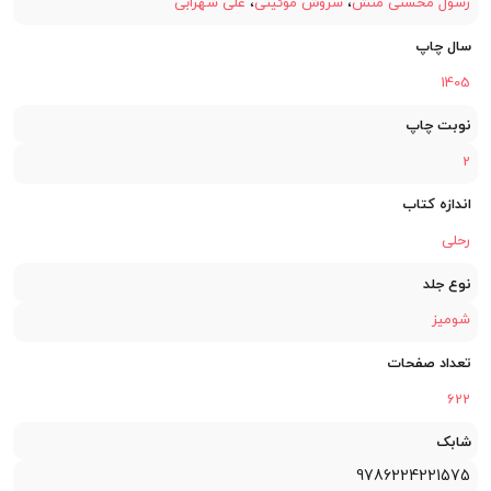
رسول محسنی منش
،
سروش موئینی
،
علی شهرابی
سال چاپ
1405
نوبت چاپ
2
اندازه کتاب
رحلی
نوع جلد
شومیز
تعداد صفحات
622
شابک
9786224221575