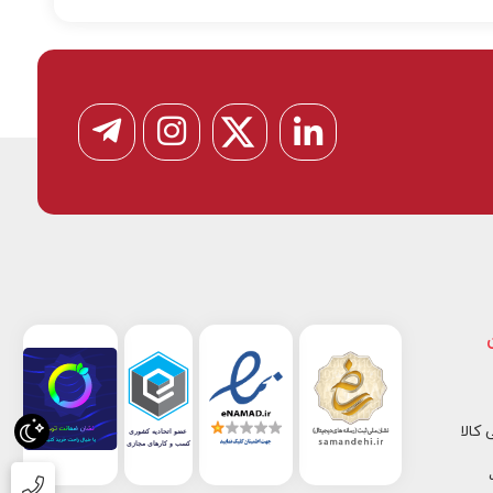
از 5
کالا