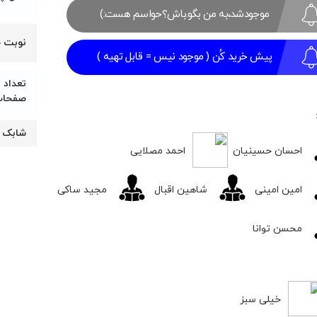
موجودشد،به من بگو.باش؟حواسم هست:)
۱,۷۶۴,۰۰۰
۱,۸۰۰,۰۰۰
تومان
تومان.
نوبت 
بود.
پیش خرید کُن ( موجود نیس = قابل تهیه )
تعداد
صفحا
شابک
احسان حسینیان
احمد مصلایی
امین امینی
شاهین اقبال
مجید ساکی
محسن توانا
خیلی سبز