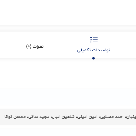
نظرات (0)
توضیحات تکمیلی
نیان
،
احمد مصلایی
،
امین امینی
،
شاهین اقبال
،
مجید ساکی
،
محسن توانا