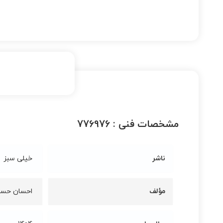
مشخصات فنی :
776976
ناشر
خیلی سبز
مؤلف
احسان حسی