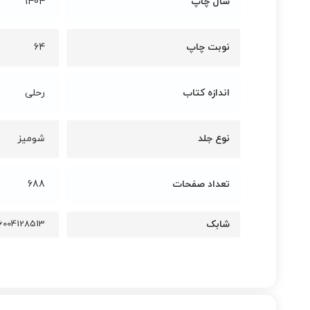
سال چاپ
1404
نوبت چاپ
64
اندازه کتاب
رحلی
نوع جلد
شومیز
تعداد صفحات
688
شابک
6004128513