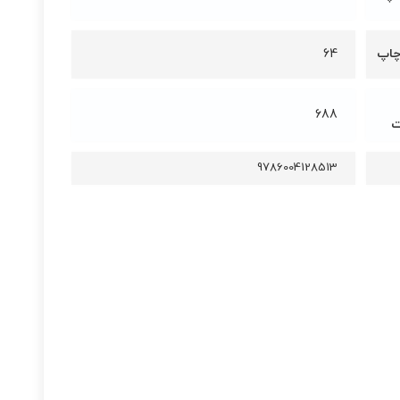
چاپ
64
688
ت
9786004128513