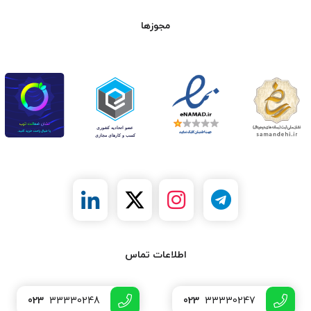
مجوزها
اطلاعات تماس
023
33330248
023
33330247