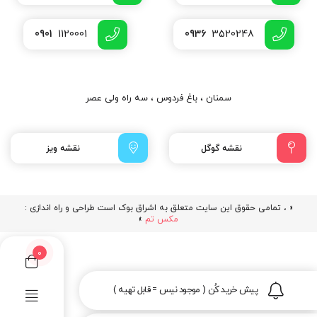
0901
1120001
0936
3520248
سمنان ، باغ فردوس ، سه راه ولی عصر
نقشه گوگل
نقشه ویز
« ، تمامی حقوق این سایت متعلق به اشراق بوک است طراحی و راه اندازی :
مکس تم
»
0
پیش خرید کُن ( موجود نیس = قابل تهیه )