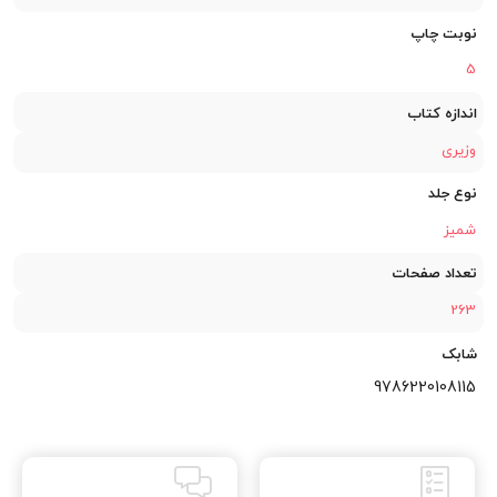
نوبت چاپ
5
اندازه کتاب
وزیری
نوع جلد
شمیز
تعداد صفحات
263
شابک
9786220108115