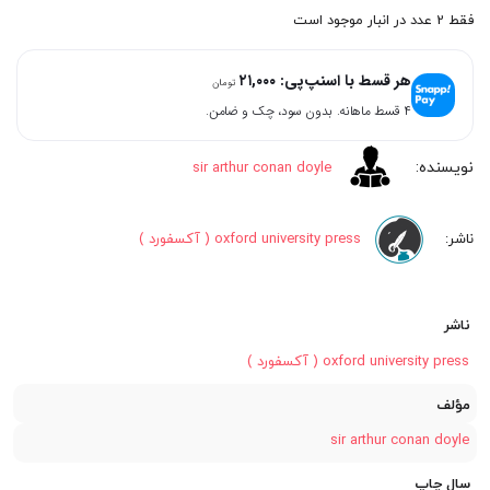
اصلی:
فعلی:
فقط 2 عدد در انبار موجود است
۸۴,۰۰۰
۱۲۰,۰۰۰
هر قسط با اسنپ‌پی:
۲۱,۰۰۰
تومان
تومان
تومان.
۴ قسط ماهانه. بدون سود، چک و ضامن.
بود.
sir arthur conan doyle
oxford university press ( آکسفورد )
ناشر
oxford university press ( آکسفورد )
مؤلف
sir arthur conan doyle
سال چاپ