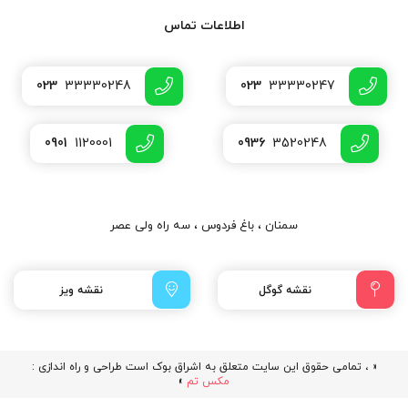
اطلاعات تماس
023
33330248
023
33330247
0901
1120001
0936
3520248
سمنان ، باغ فردوس ، سه راه ولی عصر
نقشه گوگل
نقشه ویز
« ، تمامی حقوق این سایت متعلق به اشراق بوک است طراحی و راه اندازی :
مکس تم
»