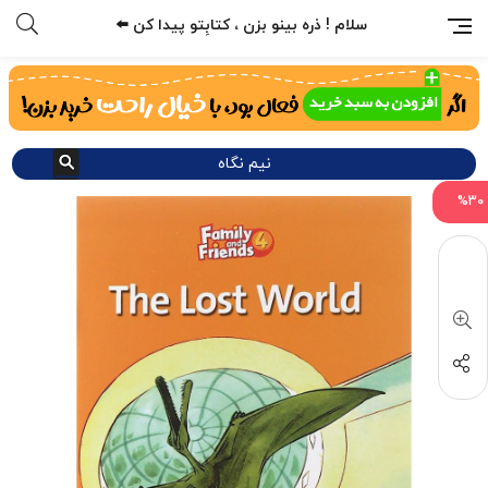
سلام ! ذره بینو بزن ، کتابِتو پیدا کن ⬅️
نیم نگاه
%30