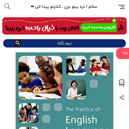
سلام ! ذره بینو بزن ، کتابِتو پیدا کن ⬅️
نیم نگاه
%5