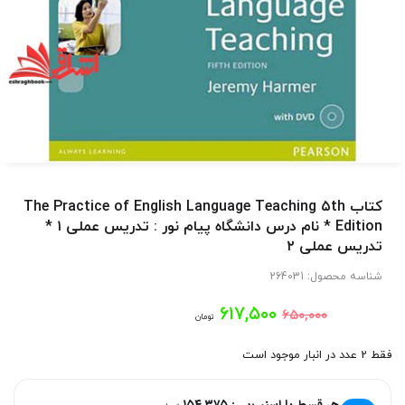
کتاب The Practice of English Language Teaching ۵th
Edition * نام درس دانشگاه پیام نور : تدریس عملی ۱ *
تدریس عملی ۲
شناسه محصول:
264031
قیمت
قیمت
۶۱۷,۵۰۰
۶۵۰,۰۰۰
تومان
اصلی:
فعلی:
فقط 2 عدد در انبار موجود است
۶۱۷,۵۰۰
۶۵۰,۰۰۰
هر قسط با اسنپ‌پی:
۱۵۴,۳۷۵