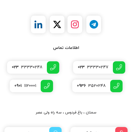
اطلاعات تماس
023
33330248
023
33330247
0901
1120001
0936
3520248
سمنان ، باغ فردوس ، سه راه ولی عصر