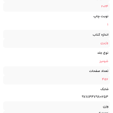
2024
نوبت چاپ
1
اندازه کتاب
وزیری
نوع جلد
شومیز
تعداد صفحات
456
شابک
9781447980254
وزن