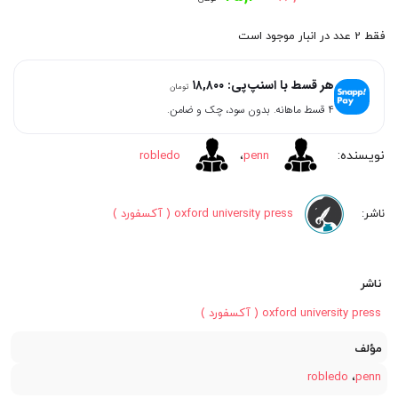
اصلی:
فعلی:
فقط 2 عدد در انبار موجود است
۷۵,۲۰۰
۸۰,۰۰۰
هر قسط با اسنپ‌پی:
۱۸,۸۰۰
تومان
تومان
تومان.
۴ قسط ماهانه. بدون سود، چک و ضامن.
بود.
robledo
،
penn
oxford university press ( آکسفورد )
ناشر
oxford university press ( آکسفورد )
مؤلف
robledo
،
penn