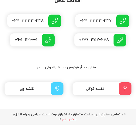
اطلاعات تماس
023
33330248
023
33330247
0901
1120001
0936
3520248
سمنان ، باغ فردوس ، سه راه ولی عصر
نقشه گوگل
نقشه ویز
« ، تمامی حقوق این سایت متعلق به اشراق بوک است طراحی و راه اندازی :
مکس تم
»