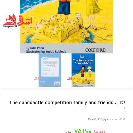
کتاب The sandcastle competition family and friends
۱
شناسه محصول:
208512
قیمت
قیمت
۷۵,۲۰۰
۸۰,۰۰۰
تومان