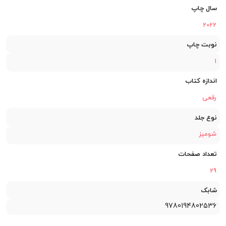
سال چاپ
2022
نوبت چاپ
1
اندازه کتاب
رقعی
نوع جلد
شومیز
تعداد صفحات
29
شابک
9780194802536