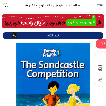
سلام ! ذره بینو بزن ، کتابِتو پیدا کن ⬅️
نیم نگاه
%6