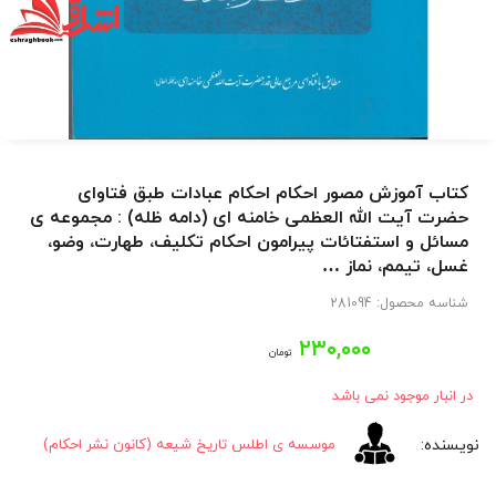
کتاب آموزش مصور احکام احکام عبادات طبق فتاوای
حضرت آیت الله العظمی خامنه ای (دامه ظله) : مجموعه ی
مسائل و استفتائات پیرامون احکام تکلیف، طهارت، وضو،
غسل، تیمم، نماز …
شناسه محصول:
281094
۲۳۰,۰۰۰
تومان
در انبار موجود نمی باشد
موسسه ی اطلس تاریخ شیعه (کانون نشر احکام)