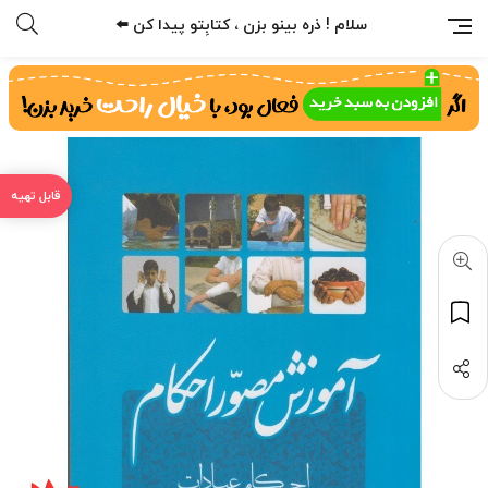
سلام ! ذره بینو بزن ، کتابِتو پیدا کن ⬅️