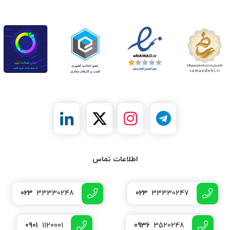
اطلاعات تماس
023
33330248
023
33330247
0901
1120001
0936
3520248