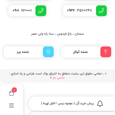
0901
1120001
0936
3520248
سمنان ، باغ فردوس ، سه راه ولی عصر
نقشه گوگل
نقشه ویز
« ، تمامی حقوق این سایت متعلق به اشراق بوک است طراحی و راه اندازی :
مکس تم
»
0
پیش خرید کُن ( موجود نیس = قابل تهیه )