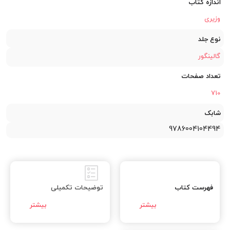
اندازه کتاب
وزیری
نوع جلد
گالینگور
تعداد صفحات
710
شابک
9786004104494
فهرست کتاب
توضیحات تکمیلی