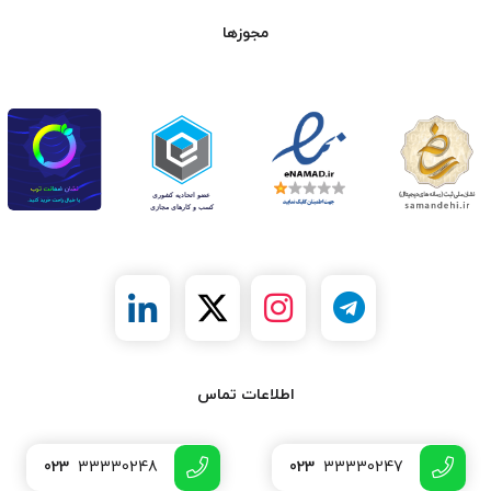
مجوزها
اطلاعات تماس
023
33330248
023
33330247