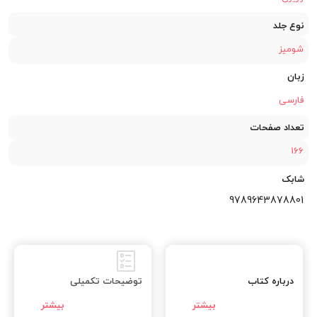
نوع جلد
شومیز
زبان
فارسی
تعداد صفحات
166
شابک
9789643878801
درباره کتاب
توضیحات تکمیلی