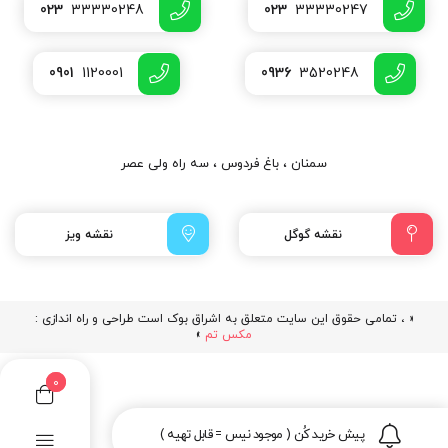
023
33330248
023
33330247
0901
1120001
0936
3520248
سمنان ، باغ فردوس ، سه راه ولی عصر
نقشه گوگل
نقشه ویز
« ، تمامی حقوق این سایت متعلق به اشراق بوک است طراحی و راه اندازی :
مکس تم
»
0
پیش خرید کُن ( موجود نیس = قابل تهیه )