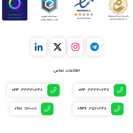
اطلاعات تماس
023
33330248
023
33330247
0901
1120001
0936
3520248