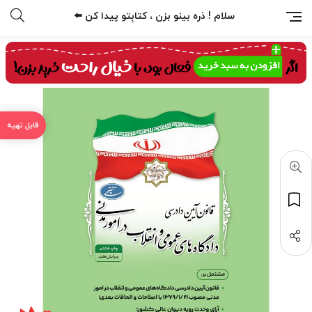
سلام ! ذره بینو بزن ، کتابِتو پیدا کن ⬅️