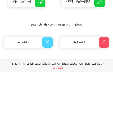
0901
1120001
0936
3520248
سمنان ، باغ فردوس ، سه راه ولی عصر
نقشه گوگل
نقشه ویز
« ، تمامی حقوق این سایت متعلق به اشراق بوک است طراحی و راه اندازی :
مکس تم
»