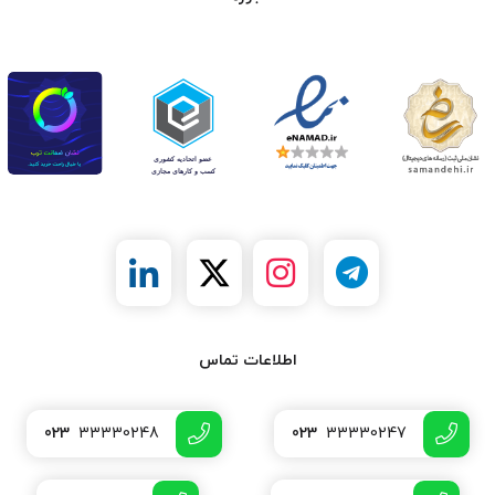
اطلاعات تماس
023
33330248
023
33330247