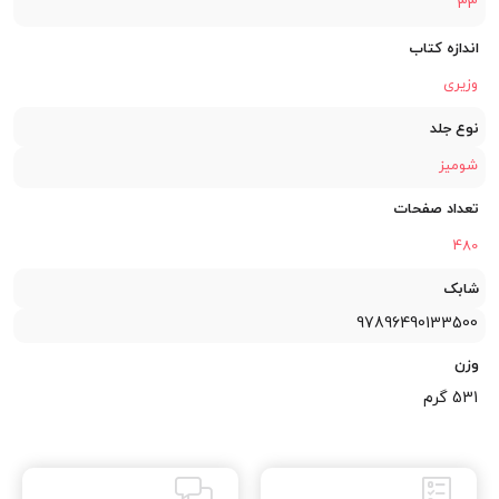
33
اندازه کتاب
وزیری
نوع جلد
شومیز
تعداد صفحات
480
شابک
97896490133500
وزن
531 گرم